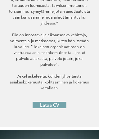
tai uuden luomisesta. Tarvitsemme toinen
toisiamme, synnytämme jotain ainutlaatuista
vain kun saamme hioa aihiot timanttisiksi
yhdessä.”
Piia on innostava ja aikaansaava kehittäjä,
valmentaja ja matkaopas, kuten hän itseään
kuvailee. ”Jokainen organisaatiossa on
vastuussa asiakaskokemuksesta – jos et
palvele asiakasta, palvele jotain, joka
palvelee”.
Askel askeleelta, kohden ylivertaista
asiakaskokemusta, kohtaaminen ja kokemus
kerrallaan.
Lataa CV