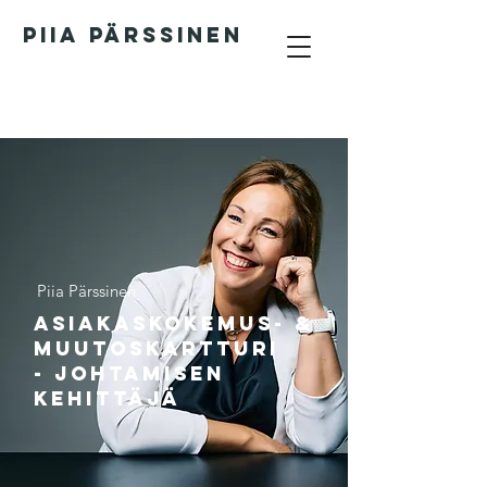
PIIA PÄRSSINEN
Piia Pärssinen
Asiakaskokemus- &
muutoskartturi
- johtamisen
kehittäjä