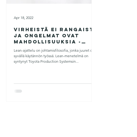
Apr 18, 2022
Virheistä ei rangaista
ja ongelmat ovat
mahdollisuuksia -
tätä on Lean-
Lean-ajattelu on johtamisfilosofia, jonka juuret ovat
johtaminen
syvällä käytännön työssä. Lean-menetelmä on
syntynyt Toyota Production Systemsin...
Lue lisää