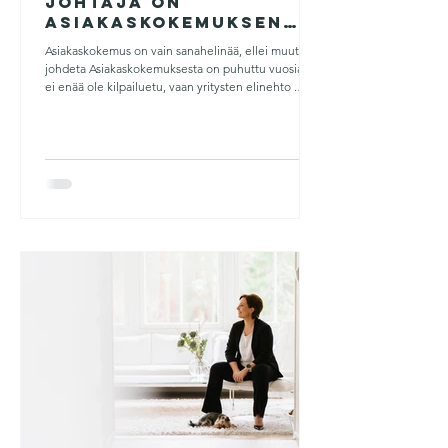
johtaja on
asiakaskokemuksen
arkkitehti
Asiakaskokemus on vain sanahelinää, ellei muutosta
johdeta​ Asiakaskokemuksesta on puhuttu vuosia. Se
ei enää ole kilpailuetu, vaan yritysten elinehto .
Organisaatiot, jotka eivät pysy muutoksen mukana,
jäävät jälkeen yhtä varmasti kuin eilisen tekoäly. Silti
moni organisaatio ajattelee edelleen, että
asiakaskokemusta voi “kehittää” projektina tai ohi
mennen, kaiken sivussa. Olen nähnyt sen itse
monta kertaa omin silmin monen organisaation
apuna olleena, että edelleenkään mo