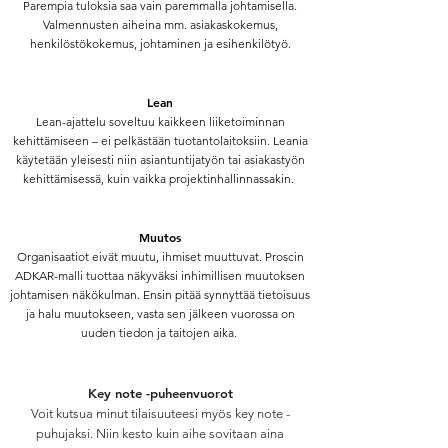
Parempia tuloksia saa vain paremmalla johtamisella.
Valmennusten aiheina mm. asiakaskokemus,
henkilöstökokemus, johtaminen ja esihenkilötyö.
Lean
Lean-ajattelu soveltuu kaikkeen liiketoiminnan
kehittämiseen – ei pelkästään tuotantolaitoksiin. Leania
käytetään yleisesti niin asiantuntijatyön tai asiakastyön
kehittämisessä, kuin vaikka projektinhallinnassakin.
Muutos
Organisaatiot eivät muutu, ihmiset muuttuvat. Proscin
ADKAR-malli tuottaa näkyväksi inhimillisen muutoksen
johtamisen näkökulman. Ensin pitää synnyttää tietoisuus
ja halu muutokseen, vasta sen jälkeen vuorossa on
uuden tiedon ja taitojen aika.
Key note -puheenvuorot
Voit kutsua minut tilaisuuteesi myös key note -
puhujaksi. Niin kesto kuin aihe sovitaan aina