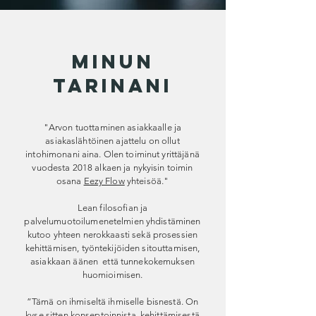
minun
tarinani
"Arvon tuottaminen asiakkaalle ja
asiakaslähtöinen ajattelu on ollut
intohimonani aina. Olen toiminut yrittäjänä
vuodesta 2018 alkaen ja nykyisin toimin
osana
Eezy Flow
yhteisöä."
Lean filosofian ja
palvelumuotoilumenetelmien yhdistäminen
kutoo yhteen nerokkaasti sekä prosessien
kehittämisen, työntekijöiden sitouttamisen,
asiakkaan äänen että tunnekokemuksen
huomioimisen.
”Tämä on ihmiseltä ihmiselle bisnestä. On
kyse sitten konseptoinnista, kehittämisestä