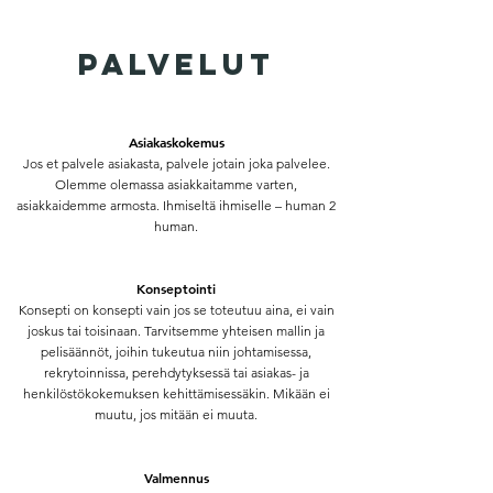
palvelut
Asiakaskokemus
Jos et palvele asiakasta, palvele jotain joka palvelee.
Olemme olemassa asiakkaitamme varten,
asiakkaidemme armosta.
Ihmiseltä ihmiselle – human 2
human.
Konseptointi
Konsepti on konsepti vain jos se toteutuu aina, ei vain
joskus tai toisinaan. Tarvitsemme yhteisen mallin ja
pelisäännöt, joihin tukeutua niin johtamisessa,
rekrytoinnissa, perehdytyksessä tai asiakas- ja
henkilöstökokemuksen kehittämisessäkin.
Mikään ei
muutu, jos mitään ei muuta.
Valmennus