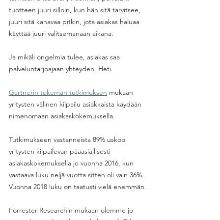
tuotteen juuri silloin, kun hän sitä tarvitsee, 
juuri sitä kanavaa pitkin, jota asiakas haluaa 
käyttää juuri valitsemanaan aikana. 
Ja mikäli ongelmia tulee, asiakas saa 
palveluntarjoajaan yhteyden. Heti.
Gartnerin tekemän tutkimuksen
 mukaan 
yritysten välinen kilpailu asiakkaista käydään 
nimenomaan asiakaskokemuksella. 
Tutkimukseen vastanneista 89% uskoo 
yritysten kilpailevan pääasiallisesti 
asiakaskokemuksella jo vuonna 2016, kun 
vastaava luku neljä vuotta sitten oli vain 36%. 
Vuonna 2018 luku on taatusti vielä enemmän.
Forrester Researchin mukaan olemme jo 