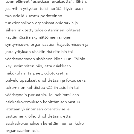
tovin eläneet ”asiakkaan aikakautta”. Tähän, 
jos mihin yritysten tulisi herätä. Hyvin usein 
tuo edellä kuvattu perinteinen 
funktionaalinen organisaatiohierarkia ja 
siihen linkitetty tulosjohtaminen johtavat 
käytännössä näkymättömien siilojen 
syntymiseen, organisaation hajautumiseen ja 
jopa yrityksen sisäisiin ristiriitoihin tai 
vääristyneeseen sisäiseen kilpailuun. Tällöin 
käy useimmiten niin, että asiakkaan 
näkökulma, tarpeet, odotukset ja 
palvelulupaukset unohdetaan ja fokus sekä 
tekeminen kohdistuu vääriin asioihin tai 
vääristynein perustein. Tai pahimmillaan 
asiakaskokemuksen kehittämisen vastuu 
jätetään yksinomaan operatiiviselle 
vastuuhenkilölle. Unohdetaan, että 
asiakaskokemuksen kehittäminen on koko 
organisaation asia. 