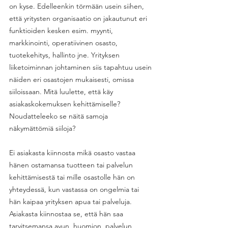
on kyse. Edelleenkin törmään usein siihen, 
että yritysten organisaatio on jakautunut eri 
funktioiden kesken esim. myynti, 
markkinointi, operatiivinen osasto, 
tuotekehitys, hallinto jne. Yrityksen 
liiketoiminnan johtaminen siis tapahtuu usein 
näiden eri osastojen mukaisesti, omissa 
siiloissaan. Mitä luulette, että käy 
asiakaskokemuksen kehittämiselle? 
Noudatteleeko se näitä samoja 
näkymättömiä siiloja? 
Ei asiakasta kiinnosta mikä osasto vastaa 
hänen ostamansa tuotteen tai palvelun 
kehittämisestä tai mille osastolle hän on 
yhteydessä, kun vastassa on ongelmia tai 
hän kaipaa yrityksen apua tai palveluja. 
Asiakasta kiinnostaa se, että hän saa 
tarvitsemansa avun, huomion, palvelun, 